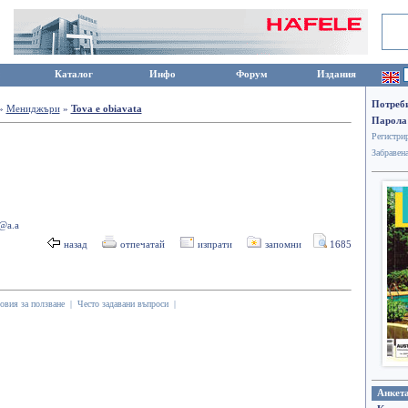
Каталог
Инфо
Форум
Издания
Потреби
»
Мениджъри
»
Tova e obiavata
Парола
Регистрир
Забравена
@a.a
назад
отпечатай
изпрати
запомни
1685
овия за ползване
|
Често задавани въпроси
|
Анкет