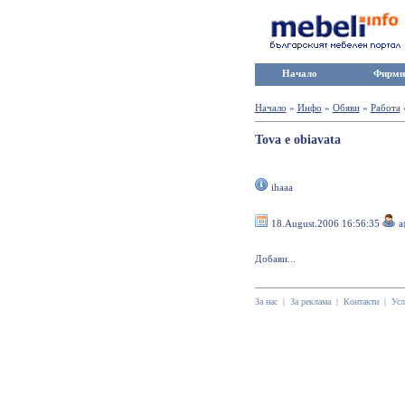
Начало
Фирми
Начало
»
Инфо
»
Обяви
»
Работа
Tova e obiavata
ihaaa
18.August.2006 16:56:35
a
Добави...
За нас
|
За реклама
|
Контакти
|
Усл