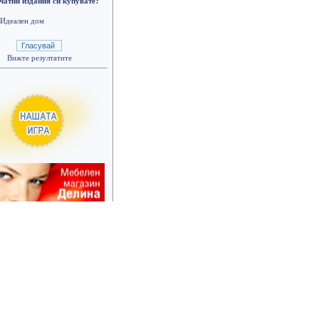
атни издания си купувате?
Идеален дом
Вижте резултатите