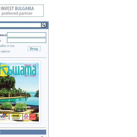
тел:
:
айте се тук
 парола
а