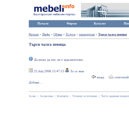
Начало
Фирми
Каталог
Ин
Начало
»
Инфо
»
Обяви
»
Услуги
»
тапицерски
»
Търся чалга певица
Търся чалга певица
Да може да пее, не е задължително.
25.July.2006 15:47:15
То се знае
назад
отпечатай
Добави...
За нас
|
За реклама
|
Контакти
|
Условия за ползване
|
Често задавани въпрос